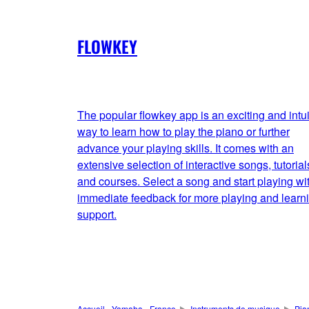
FLOWKEY
The popular flowkey app is an exciting and intui
way to learn how to play the piano or further
advance your playing skills. It comes with an
extensive selection of interactive songs, tutorial
and courses. Select a song and start playing wi
immediate feedback for more playing and learn
support.
Accueil - Yamaha - France
Instruments de musique
Pia