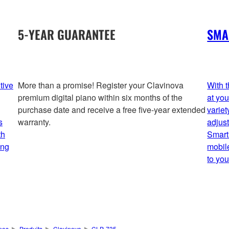
5-YEAR GUARANTEE
SMA
tive
More than a promise! Register your Clavinova
With 
premium digital piano within six months of the
at you
purchase date and receive a free five-year extended
variet
s
warranty.
adjus
th
Smart
ing
mobil
to you
nos
Produits
Clavinova
CLP-735