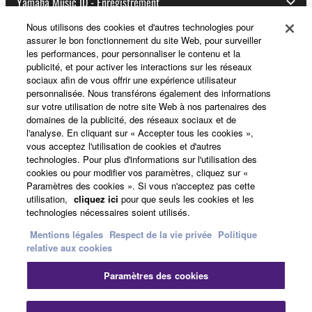
Yamaha Music ID - Enregistrement
Nous utilisons des cookies et d'autres technologies pour
assurer le bon fonctionnement du site Web, pour surveiller
les performances, pour personnaliser le contenu et la
A propos de Yamaha
publicité, et pour activer les interactions sur les réseaux
sociaux afin de vous offrir une expérience utilisateur
personnalisée. Nous transférons également des informations
sur votre utilisation de notre site Web à nos partenaires des
France - French
domaines de la publicité, des réseaux sociaux et de
l'analyse. En cliquant sur « Accepter tous les cookies »,
Professionnel
vous acceptez l'utilisation de cookies et d'autres
technologies. Pour plus d'informations sur l'utilisation des
cookies ou pour modifier vos paramètres, cliquez sur «
Paramètres des cookies ». Si vous n'acceptez pas cette
utilisation,
cliquez ici
pour que seuls les cookies et les
technologies nécessaires soient utilisés.
Mentions légales
Respect de la vie privée
Politique
relative aux cookies
Nous contacter
Conditions d'utilisation
Paramètres des cookies
Respect de la vie privée
Politique relative aux cookies
Mentions légales