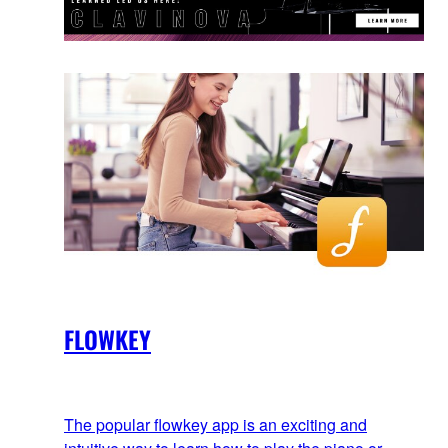
FLOWKEY
The popular flowkey app is an exciting and