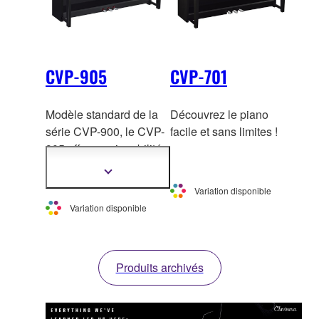
CVP-905
CVP-701
Modèle standard de la
Découvrez le piano
série CVP-900, le CVP-
facile et sans limites !
905 offre une jouabilité
semblable
à celle d'un
Afficher
piano à queue, ainsi que
plus
Variation disponible
d'informations
des styles et des
Variation disponible
sonorités authentiques.
Produits archivés