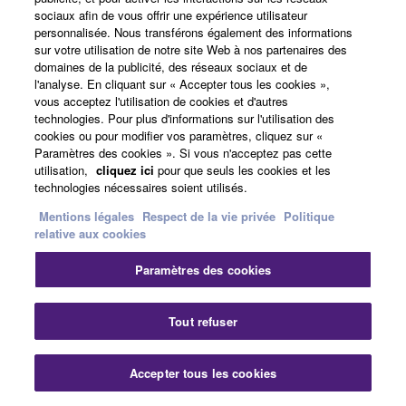
A propos de Yamaha
sociaux afin de vous offrir une expérience utilisateur
personnalisée. Nous transférons également des informations
sur votre utilisation de notre site Web à nos partenaires des
domaines de la publicité, des réseaux sociaux et de
France - French
l'analyse. En cliquant sur « Accepter tous les cookies »,
vous acceptez l'utilisation de cookies et d'autres
Professionnel
technologies. Pour plus d'informations sur l'utilisation des
cookies ou pour modifier vos paramètres, cliquez sur «
Paramètres des cookies ». Si vous n'acceptez pas cette
utilisation,
cliquez ici
pour que seuls les cookies et les
technologies nécessaires soient utilisés.
Mentions légales
Respect de la vie privée
Politique
relative aux cookies
Paramètres des cookies
Nous contacter
Conditions d'utilisation
Respect de la vie privée
Politique relative aux cookies
Tout refuser
Mentions légales
Accepter tous les cookies
© Yamaha Corporation.