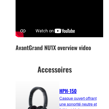
AvantGrand NU1X overview video
Accessoires
HPH-150
Casque ouvert offrant
une sonorité neutre et