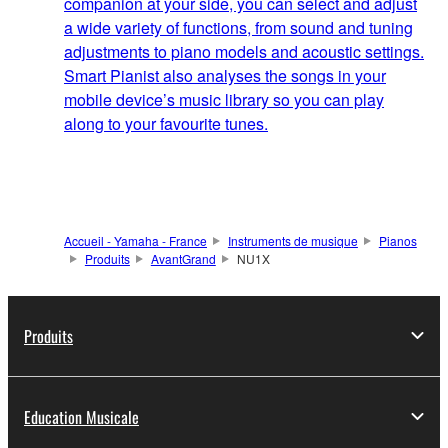
companion at your side, you can select and adjust
a wide variety of functions, from sound and tuning
adjustments to piano models and acoustic settings.
Smart Pianist also analyses the songs in your
mobile device’s music library so you can play
along to your favourite tunes.
Accueil - Yamaha - France
Instruments de musique
Pianos
Produits
AvantGrand
NU1X
Produits
Education Musicale