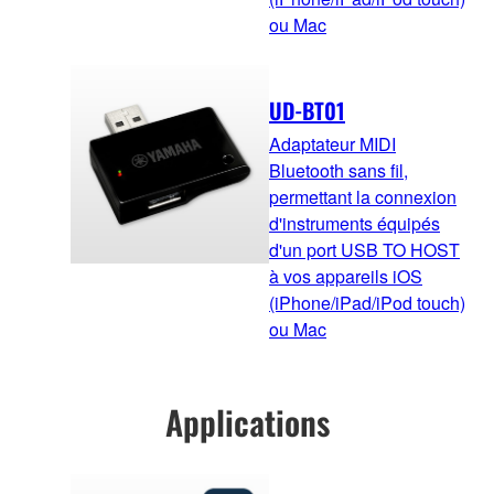
ou Mac
UD-BT01
Adaptateur MIDI
Bluetooth sans fil,
permettant la connexion
d'instruments équipés
d'un port USB TO HOST
à vos appareils iOS
(iPhone/iPad/iPod touch)
ou Mac
Applications