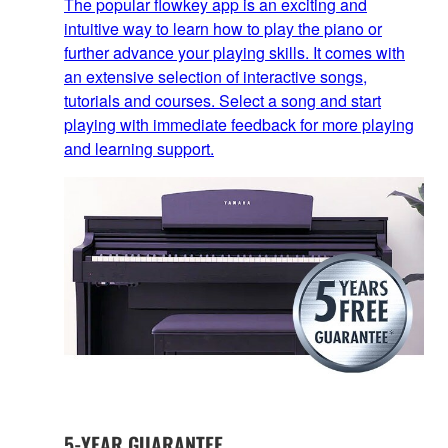
The popular flowkey app is an exciting and
intuitive way to learn how to play the piano or
further advance your playing skills. It comes with
an extensive selection of interactive songs,
tutorials and courses. Select a song and start
playing with immediate feedback for more playing
and learning support.
5-YEAR GUARANTEE