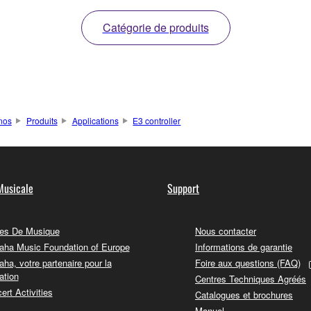
Catégorie de produits
nos
Produits
Applications
E3 controller
Musicale
Support
es De Musique
Nous contacter
ha Music Foundation of Europe
Informations de garantie
ha, votre partenaire pour la
Foire aux questions (FAQ)
ation
Centres Techniques Agréés
ert Activities
Catalogues et brochures
Manuel