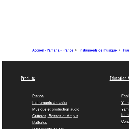
Accueil - Yamaha - France
Instruments de musique
Pia
Produits
Education 
Pianos
Ecol
Instruments à clavier
Yama
Musique et production audio
Yama
form
Guitares, Basses et Amplis
Conc
Batteries
Instruments à vent