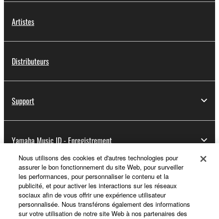
Artistes
Distributeurs
Support
Yamaha Music ID - Enregistrement
Nous utilisons des cookies et d'autres technologies pour
assurer le bon fonctionnement du site Web, pour surveiller
les performances, pour personnaliser le contenu et la
A propos de Yamaha
publicité, et pour activer les interactions sur les réseaux
sociaux afin de vous offrir une expérience utilisateur
personnalisée. Nous transférons également des informations
sur votre utilisation de notre site Web à nos partenaires des
France - French