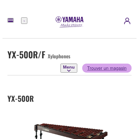
Menu
YX-500R/F
Xylophones
Menu
Trouver un magasin
YX-500R