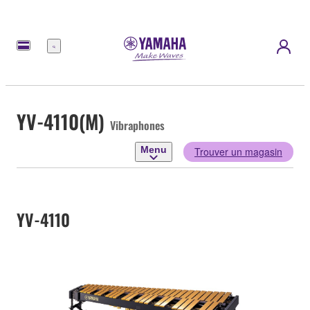
Menu
YV-4110(M)
Vibraphones
Menu
Trouver un magasin
YV-4110