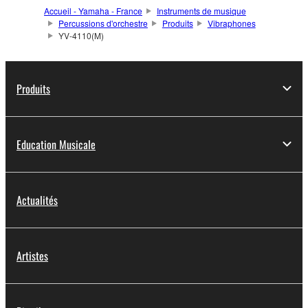
Accueil - Yamaha - France
Instruments de musique
Percussions d'orchestre
Produits
Vibraphones
YV-4110(M)
Produits
Education Musicale
Actualités
Artistes