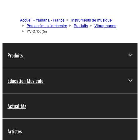
Accueil - Yamaha - France
Instruments de musique
Percussions d'orchestre
Produits
Vibraphones
YV-2700(G)
Produits
Education Musicale
Actualités
Artistes