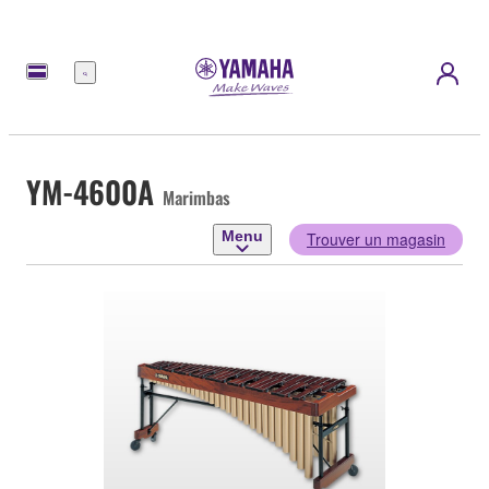
Menu
YM-4600A
Marimbas
Menu
Trouver un magasin