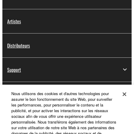
Artistes
Distributeurs
Support
Yamaha Music ID - Enregistrement
Nous utilisons des cookies et d'autres technologies pour
assurer le bon fonctionnement du site Web, pour surveiller
les performances, pour personnaliser le contenu et la
publicité, et pour activer les interactions sur les réseaux
sociaux afin de vous offrir une expérience utilisateur
A propos de Yamaha
personnalisée. Nous transférons également des informations
sur votre utilisation de notre site Web à nos partenaires des
domaines de la publicité, des réseaux sociaux et de