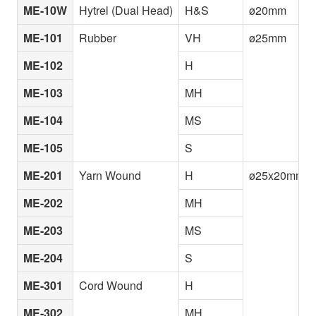
ME-10W
Hytrel (Dual Head)
H&S
ø20mm
ME-101
Rubber
VH
ø25mm
ME-102
H
ME-103
MH
ME-104
MS
ME-105
S
ME-201
Yarn Wound
H
ø25x20mm
ME-202
MH
ME-203
MS
ME-204
S
ME-301
Cord Wound
H
ME-302
MH