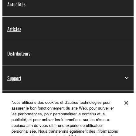
Actualités
Artistes
Distributeurs
Support
Yamaha Music ID - Enregistrement
Nous utilisons des cookies et d'autres technologies pour
assurer le bon fonctionnement du site Web, pour surveiller
les performances, pour personnaliser le contenu et la
publicité, et pour activer les interactions sur les réseaux
sociaux afin de vous offrir une expérience utilisateur
A propos de Yamaha
personnalisée. Nous transférons également des informations