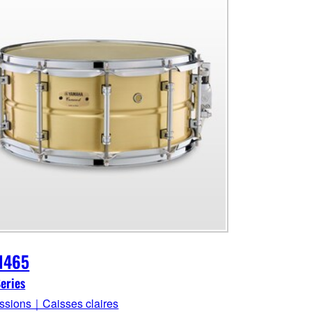
1465
eries
ssions｜Caisses claires