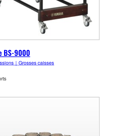
ie BS-9000
ssions｜Grosses caisses
rts