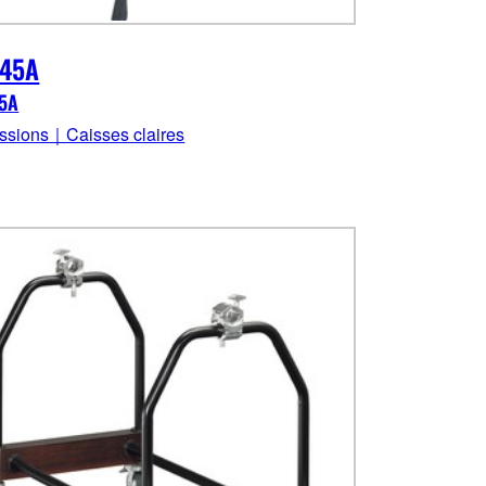
745A
45A
ssions｜Caisses claires