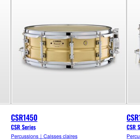
CSR1450
CSR
CSR Series
CSR S
Percussions｜Caisses claires
Percu