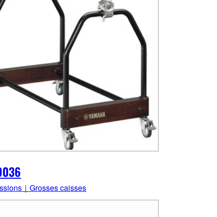
9036
ssions｜Grosses caisses