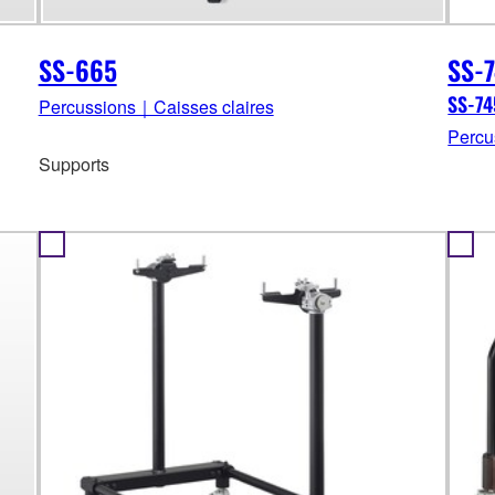
SS-665
SS-
SS-7
Percussions｜Caisses claires
Percu
Supports