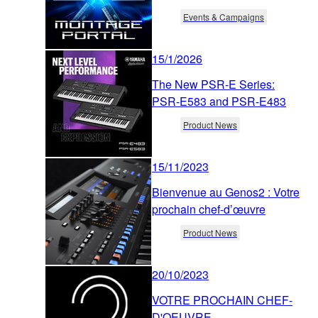
Events & Campaigns
15/1/2026
The New PSR-E Series:
PSR-E583 and PSR-E483
Product News
15/11/2023
Bienvenue au Genos2 : Votre
prochain chef-d’œuvre
Product News
20/10/2023
VOTRE PROCHAIN CHEF-
D'OEUVRE