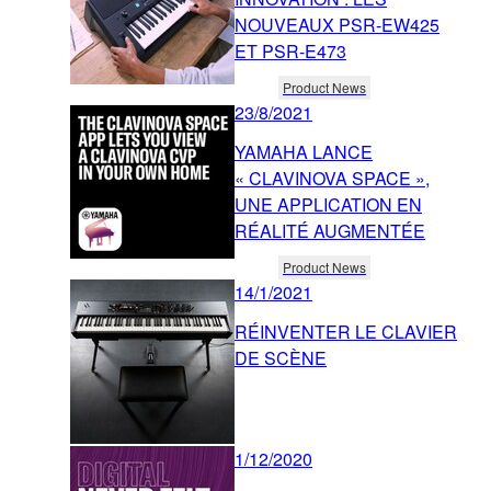
NOUVEAUX PSR-EW425
ET PSR-E473
Product News
23/8/2021
YAMAHA LANCE
« CLAVINOVA SPACE »,
UNE APPLICATION EN
RÉALITÉ AUGMENTÉE
Product News
14/1/2021
RÉINVENTER LE CLAVIER
DE SCÈNE
1/12/2020