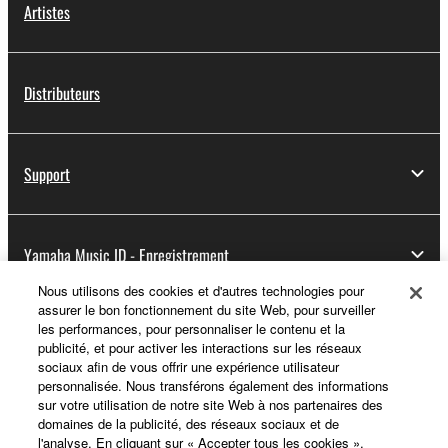
Artistes
Distributeurs
Support
Yamaha Music ID - Enregistrement
Nous utilisons des cookies et d'autres technologies pour
assurer le bon fonctionnement du site Web, pour surveiller
les performances, pour personnaliser le contenu et la
A propos de Yamaha
publicité, et pour activer les interactions sur les réseaux
sociaux afin de vous offrir une expérience utilisateur
personnalisée. Nous transférons également des informations
sur votre utilisation de notre site Web à nos partenaires des
France - French
domaines de la publicité, des réseaux sociaux et de
l'analyse. En cliquant sur « Accepter tous les cookies »,
Professionnel