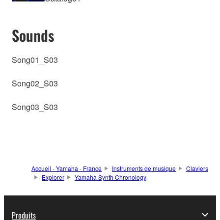
Sounds
Song01_S03
Song02_S03
Song03_S03
Accueil - Yamaha - France
Instruments de musique
Claviers
Explorer
Yamaha Synth Chronology
Produits