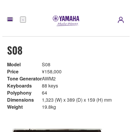
Menu
S08
Model
S08
Price
¥158,000
Tone Generator
AWM2
Keyboards
88 keys
Polyphony
64
Dimensions
1,323 (W) x 389 (D) x 159 (H) mm
Weight
19.8kg