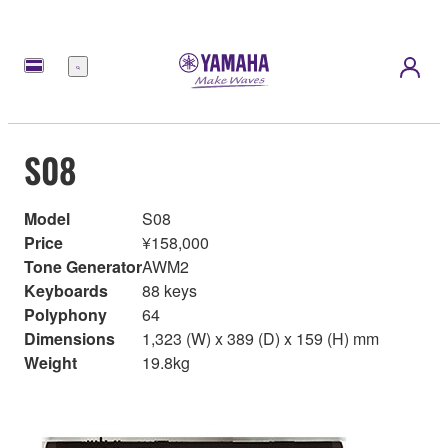
Menu
S08
Model
S08
Price
¥158,000
Tone Generator
AWM2
Keyboards
88 keys
Polyphony
64
Dimensions
1,323 (W) x 389 (D) x 159 (H) mm
Weight
19.8kg