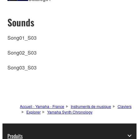
Sounds
Song01_S03
Song02_S03
Song03_S03
Accueil - Yamaha - France
Instruments de musique
Claviers
Explorer
Yamaha Synth Chronology
Produits