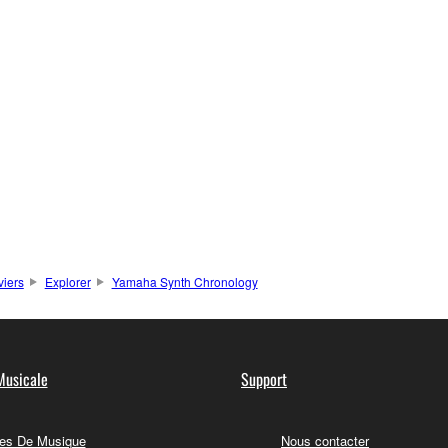
viers
Explorer
Yamaha Synth Chronology
Musicale
Support
es De Musique
Nous contacter