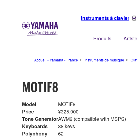
Instruments à clavier
Produits
Artist
Accueil - Yamaha - France
Instruments de musique
Cla
MOTIF8
Model
MOTIF8
Price
¥325,000
Tone Generator
AWM2 (compatible with MSPS)
Keyboards
88 keys
Polyphony
62