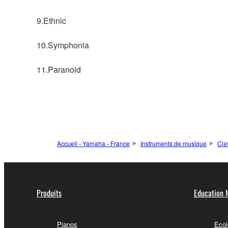
9.Ethnic
10.Symphonia
11.Paranoid
Accueil - Yamaha - France
Instruments de musique
Cla
Produits
Education 
Pianos
Ecol