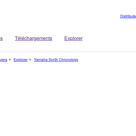
Distribut
es
Téléchargements
Explorer
viers
Explorer
Yamaha Synth Chronology