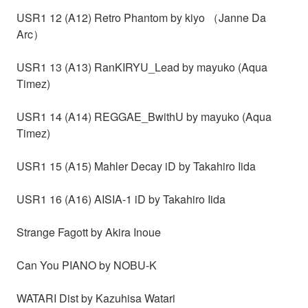
USR1 12 (A12) Retro Phantom by kiyo （Janne Da
Arc）
USR1 13 (A13) RanKIRYU_Lead by mayuko (Aqua
Timez)
USR1 14 (A14) REGGAE_BwithU by mayuko (Aqua
Timez)
USR1 15 (A15) Mahler Decay iD by Takahiro Iida
USR1 16 (A16) AISIA-1 iD by Takahiro Iida
Strange Fagott by Akira Inoue
Can You PIANO by NOBU-K
WATARI Dist by Kazuhisa Watari