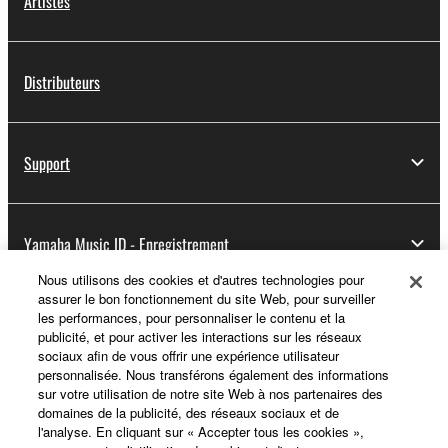
Artistes
Distributeurs
Support
Yamaha Music ID - Enregistrement
Nous utilisons des cookies et d'autres technologies pour
assurer le bon fonctionnement du site Web, pour surveiller
les performances, pour personnaliser le contenu et la
A propos de Yamaha
publicité, et pour activer les interactions sur les réseaux
sociaux afin de vous offrir une expérience utilisateur
personnalisée. Nous transférons également des informations
sur votre utilisation de notre site Web à nos partenaires des
France - French
domaines de la publicité, des réseaux sociaux et de
l'analyse. En cliquant sur « Accepter tous les cookies »,
Professionnel