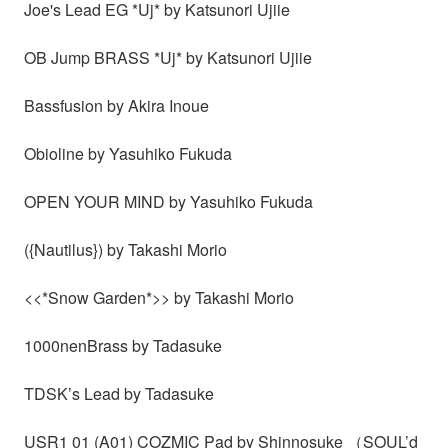
Joe's Lead EG *Uj* by Katsunori Ujiie
OB Jump BRASS *Uj* by Katsunori Ujiie
Bassfusion by Akira Inoue
Obioline by Yasuhiko Fukuda
OPEN YOUR MIND by Yasuhiko Fukuda
({Nautilus}) by Takashi Morio
<<*Snow Garden*>> by Takashi Morio
1000nenBrass by Tadasuke
TDSK’s Lead by Tadasuke
USR1 01 (A01) COZMIC Pad by Shinnosuke （SOUL’d