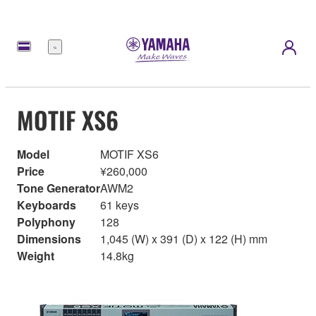
Menu
MOTIF XS6
Model
MOTIF XS6
Price
¥260,000
Tone Generator
AWM2
Keyboards
61 keys
Polyphony
128
Dimensions
1,045 (W) x 391 (D) x 122 (H) mm
Weight
14.8kg