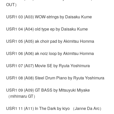
OUT）
USR1 03 (A03) WOW-strings by Daisaku Kume
USR1 04 (A04) old type ep by Daisaku Kume
USR1 05 (A05) ak choir pad by Akimitsu Homma
USR1 06 (A06) ak noiz loop by Akimitsu Homma
USR1 07 (A07) Movie SE by Ryuta Yoshimura
USR1 08 (A08) Steel Drum Piano by Ryuta Yoshimura
USR1 09 (A09) GT BASS by Mitsuyuki Miyake
（mihimaru GT）
USR1 11 (A11) In The Dark by kiyo （Janne Da Arc）