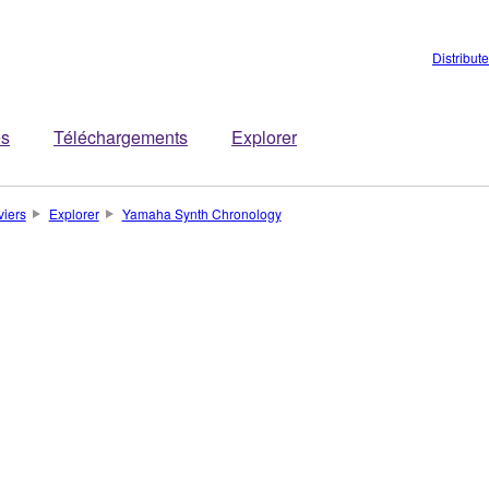
Distribut
es
Téléchargements
Explorer
viers
Explorer
Yamaha Synth Chronology