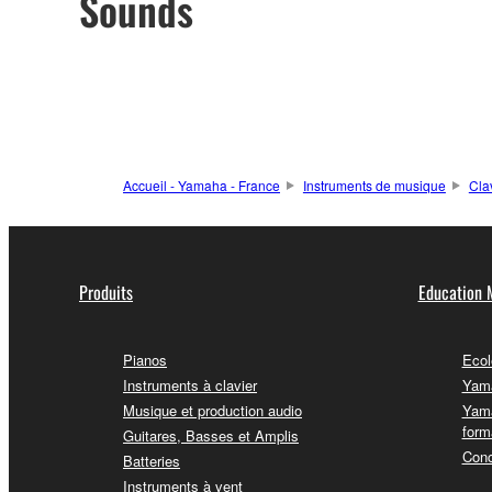
Sounds
Accueil - Yamaha - France
Instruments de musique
Cla
Produits
Education 
Pianos
Ecol
Instruments à clavier
Yama
Musique et production audio
Yama
form
Guitares, Basses et Amplis
Conc
Batteries
Instruments à vent