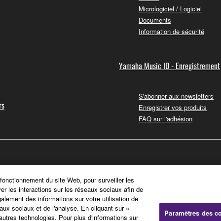
Micrologiciel / Logiciel
Documents
Information de sécurité
Yamaha Music ID - Enregistrement
S'abonner aux newsletters
rs
Enregistrer vos produits
FAQ sur l'adhésion
 fonctionnement du site Web, pour surveiller les
ver les interactions sur les réseaux sociaux afin de
galement des informations sur votre utilisation de
aux sociaux et de l'analyse. En cliquant sur «
Paramètres des c
'autres technologies. Pour plus d'informations sur