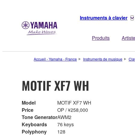
Instruments à clavier
Produits
Artist
Accueil - Yamaha - France
Instruments de musique
Cla
MOTIF XF7 WH
Model
MOTIF XF7 WH
Price
OP / ¥258,000
Tone Generator
AWM2
Keyboards
76 keys
Polyphony
128