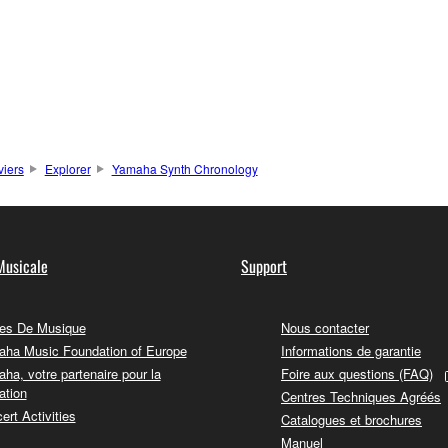
viers
Explorer
Yamaha Synth Chronology
Musicale
Support
es De Musique
Nous contacter
ha Music Foundation of Europe
Informations de garantie
ha, votre partenaire pour la
Foire aux questions (FAQ)
ation
Centres Techniques Agréés
ert Activities
Catalogues et brochures
Manuel