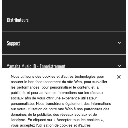
Distributeurs
Support
Yamaha Music ID - Enregistrement
Nous utilisons des cookies et d'autres technologies pour
assurer le bon fonctionnement du site Web, pour surveiller
les performances, pour personnaliser le contenu et la
A propos de Yamaha
publicité, et pour activer les interactions sur les réseaux
sociaux afin de vous offrir une expérience utilisateur
personnalisée. Nous transférons également des informations
sur votre utilisation de notre site Web à nos partenaires des
France - French
domaines de la publicité, des réseaux sociaux et de
l'analyse. En cliquant sur « Accepter tous les cookies »,
Professionnel
vous acceptez l'utilisation de cookies et d'autres