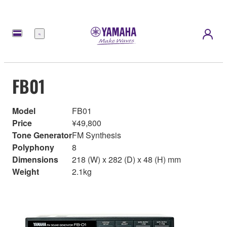
Menu
FB01
Model
FB01
Price
¥49,800
Tone Generator
FM Synthesis
Polyphony
8
Dimensions
218 (W) x 282 (D) x 48 (H) mm
Weight
2.1kg