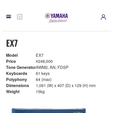
Menu
EX7
Model
EX7
Price
¥248,000
Tone Generator
AWM2, AN, FDSP
Keyboards
61 keys
Polyphony
64 (max)
Dimensions
1,061 (W) x 407 (D) x 129 (H) mm
Weight
15kg