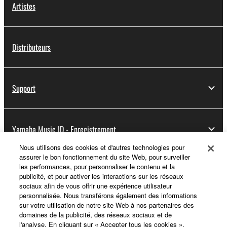
Artistes
Distributeurs
Support
Yamaha Music ID - Enregistrement
Nous utilisons des cookies et d'autres technologies pour
assurer le bon fonctionnement du site Web, pour surveiller
les performances, pour personnaliser le contenu et la
A propos de Yamaha
publicité, et pour activer les interactions sur les réseaux
sociaux afin de vous offrir une expérience utilisateur
personnalisée. Nous transférons également des informations
sur votre utilisation de notre site Web à nos partenaires des
France - French
domaines de la publicité, des réseaux sociaux et de
l'analyse. En cliquant sur « Accepter tous les cookies »,
Professionnel