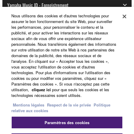
Yamaha Music ID - Enregistrement
Nous utilisons des cookies et d'autres technologies pour
assurer le bon fonctionnement du site Web, pour surveiller
les performances, pour personnaliser le contenu et la
A propos de Yamaha
publicité, et pour activer les interactions sur les réseaux
sociaux afin de vous offrir une expérience utilisateur
personnalisée. Nous transférons également des informations
sur votre utilisation de notre site Web à nos partenaires des
France - French
domaines de la publicité, des réseaux sociaux et de
l'analyse. En cliquant sur « Accepter tous les cookies »,
Professionnel
vous acceptez l'utilisation de cookies et d'autres
technologies. Pour plus d'informations sur l'utilisation des
cookies ou pour modifier vos paramètres, cliquez sur «
Paramètres des cookies ». Si vous n'acceptez pas cette
utilisation,
cliquez ici
pour que seuls les cookies et les
technologies nécessaires soient utilisés.
Mentions légales
Respect de la vie privée
Politique
relative aux cookies
Nous contacter
Conditions d'utilisation
Paramètres des cookies
Respect de la vie privée
Politique relative aux cookies
Mentions légales