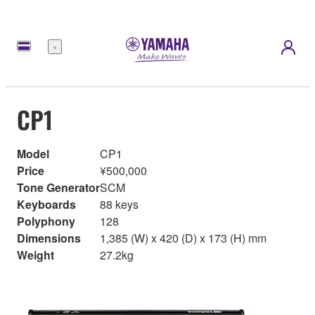
Menu
CP1
Model
CP1
Price
¥500,000
Tone Generator
SCM
Keyboards
88 keys
Polyphony
128
Dimensions
1,385 (W) x 420 (D) x 173 (H) mm
Weight
27.2kg