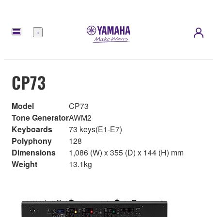
Menu
CP73
Model
CP73
Tone Generator
AWM2
Keyboards
73 keys(E1-E7)
Polyphony
128
Dimensions
1,086 (W) x 355 (D) x 144 (H) mm
Weight
13.1kg