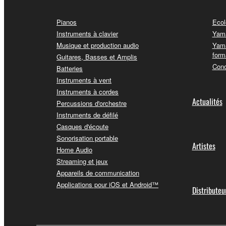
Pianos
Ecol
Instruments à clavier
Yama
Musique et production audio
Yama
form
Guitares, Basses et Amplis
Conc
Batteries
Instruments à vent
Instruments à cordes
Actualités
Percussions d'orchestre
Instruments de défilé
Casques d'écoute
Sonorisation portable
Artistes
Home Audio
Streaming et jeux
Appareils de communication
Applications pour iOS et Android™
Distributeu