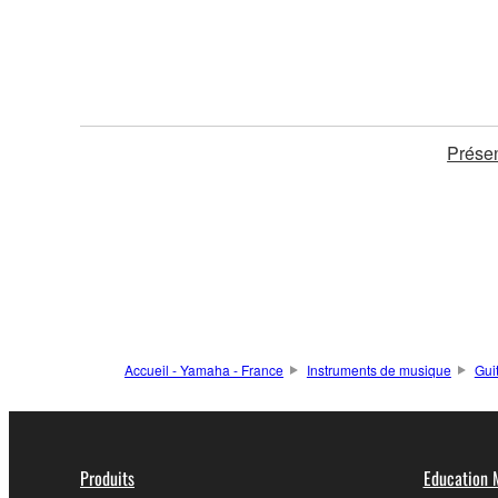
Présen
Accueil - Yamaha - France
Instruments de musique
Gui
Produits
Education 