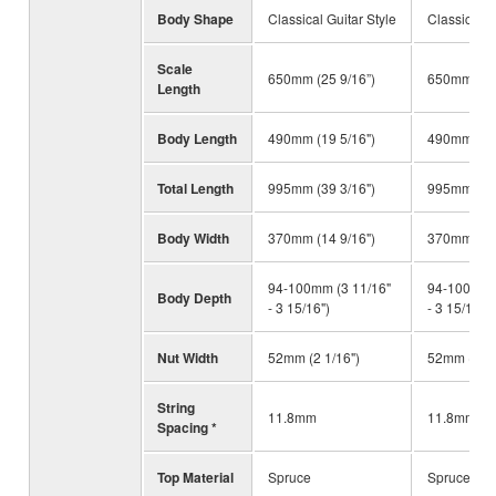
Body Shape
Classical Guitar Style
Classical G
Scale
650mm (25 9/16”)
650mm (25 
Length
Body Length
490mm (19 5/16")
490mm (19 
Total Length
995mm (39 3/16")
995mm (39 
Body Width
370mm (14 9/16")
370mm (14 
94-100mm (3 11/16"
94-100mm (
Body Depth
- 3 15/16")
- 3 15/16")
Nut Width
52mm (2 1/16")
52mm (2 1/
String
11.8mm
11.8mm
Spacing *
Top Material
Spruce
Spruce