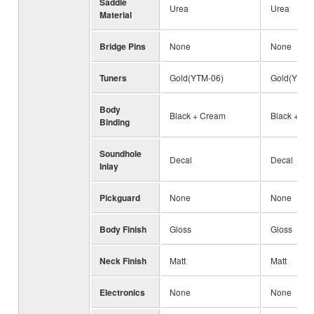
Saddle
Urea
Urea
Material
Bridge Pins
None
None
Tuners
Gold(YTM-06)
Gold(YTM-
Body
Black + Cream
Black + Wh
Binding
Soundhole
Decal
Decal
Inlay
Pickguard
None
None
Body Finish
Gloss
Gloss
Neck Finish
Matt
Matt
Electronics
None
None