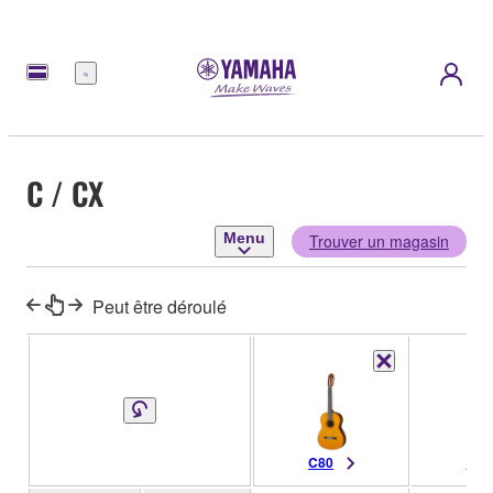
Menu
C / CX
Menu
Trouver un magasin
Peut être déroulé
C80
C70