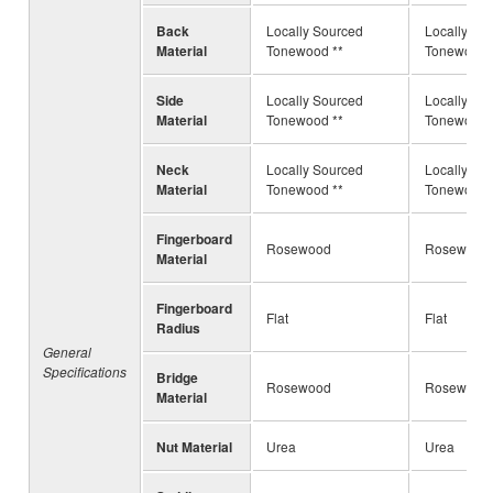
Back
Locally Sourced
Locally So
Material
Tonewood **
Tonewood 
Side
Locally Sourced
Locally So
Material
Tonewood **
Tonewood 
Neck
Locally Sourced
Locally So
Material
Tonewood **
Tonewood 
Fingerboard
Rosewood
Rosewood
Material
Fingerboard
Flat
Flat
Radius
General
Specifications
Bridge
Rosewood
Rosewood
Material
Nut Material
Urea
Urea