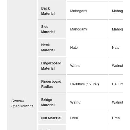
Back
Mahogany
Mahogany
Material
Side
Mahogany
Mahogany
Material
Neck
Nato
Nato
Material
Fingerboard
Walnut
Walnut
Material
Fingerboard
R400mm (15 3/4")
R400mm (15
Radius
Bridge
General
Walnut
Walnut
Material
Specifications
Nut Material
Urea
Urea