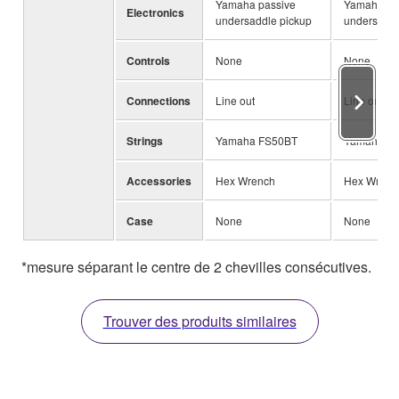
Yamaha passive
Yamaha pa
Electronics
undersaddle pickup
undersaddl
Controls
None
None
Connections
Line out
Line out
Strings
Yamaha FS50BT
Yamaha F
Accessories
Hex Wrench
Hex Wrenc
Case
None
None
*mesure séparant le centre de 2 chevilles consécutives.
Trouver des produits similaires