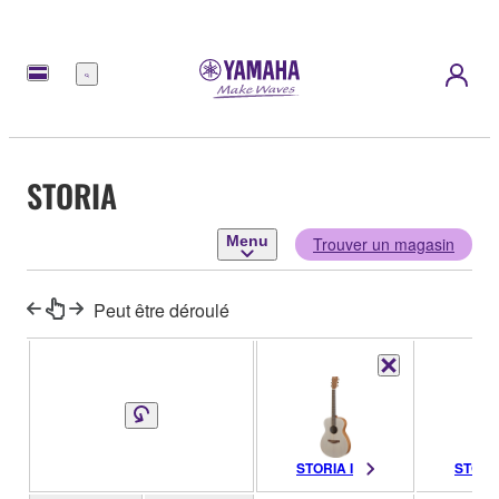
Menu
STORIA
Menu
Trouver un magasin
Peut être déroulé
STORIA I
STORIA