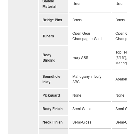
Saddle
Urea
Urea
Material
Bridge Pins
Brass
Brass
Open Gear
Open Gear
Tuners
Champagne-Gold
Champagn
Top : Non
Body
Ivory ABS
(3/16"), Bac
Binding
Mahogany 
Soundhole
Mahogany + Ivory
Abalone + 
Inlay
ABS
Pickguard
None
None
Body Finish
Semi-Gloss
Semi-Glos
Neck Finish
Semi-Gloss
Semi-Glos