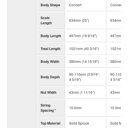
Body Shape
Concert
Concert
Scale
634mm (25”)
634mm (25
Length
Body Length
497mm (19 9/16")
497mm (19 
Total Length
1021mm (40 3/16")
1021mm (40
Body Width
380mm (14 15/16")
380mm (14 
90-110mm (3 9/16”-
90-110mm (
Body Depth
4 5/16”)
4 5/16”)
Nut Width
43mm (1 11/16”)
43mm (1 11
String
10.0mm
10.0mm
Spacing *
Top Material
Solid Spruce
Solid Mah