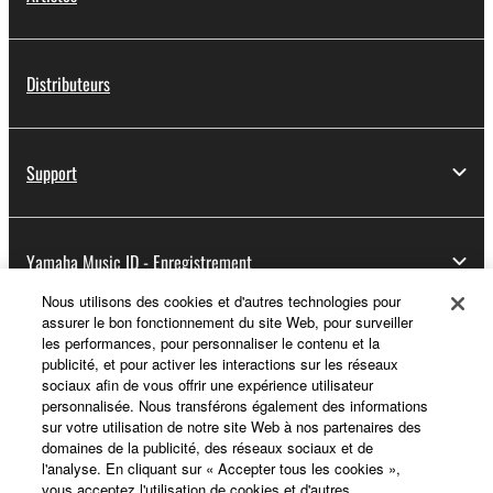
Distributeurs
Support
Yamaha Music ID - Enregistrement
Nous utilisons des cookies et d'autres technologies pour
assurer le bon fonctionnement du site Web, pour surveiller
les performances, pour personnaliser le contenu et la
A propos de Yamaha
publicité, et pour activer les interactions sur les réseaux
sociaux afin de vous offrir une expérience utilisateur
personnalisée. Nous transférons également des informations
sur votre utilisation de notre site Web à nos partenaires des
France - French
domaines de la publicité, des réseaux sociaux et de
l'analyse. En cliquant sur « Accepter tous les cookies »,
Professionnel
vous acceptez l'utilisation de cookies et d'autres