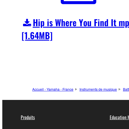
Hip is Where You Find It m
[1.64MB]
Accueil - Yamaha - France
Instruments de musique
Bat
Produits
Education 