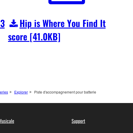
p3
Hip is Where You Find It
score [41.0KB]
teries
Explorer
Piste d'accompagnement pour batterie
Musicale
Support