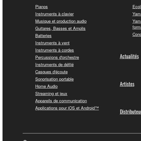
Pianos
Ecol
Instruments à clavier
Yama
Musique et production audio
Yama
form
Guitares, Basses et Amplis
Conc
Batteries
Instruments à vent
Instruments à cordes
Actualités
Percussions d'orchestre
Instruments de défilé
Casques d'écoute
Sonorisation portable
Artistes
Home Audio
Streaming et jeux
Appareils de communication
Applications pour iOS et Android™
Distributeu