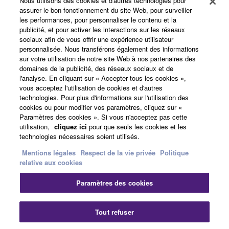
Nous utilisons des cookies et d'autres technologies pour
assurer le bon fonctionnement du site Web, pour surveiller
les performances, pour personnaliser le contenu et la
A propos de Yamaha
publicité, et pour activer les interactions sur les réseaux
sociaux afin de vous offrir une expérience utilisateur
personnalisée. Nous transférons également des informations
sur votre utilisation de notre site Web à nos partenaires des
France - French
domaines de la publicité, des réseaux sociaux et de
l'analyse. En cliquant sur « Accepter tous les cookies »,
Professionnel
vous acceptez l'utilisation de cookies et d'autres
technologies. Pour plus d'informations sur l'utilisation des
cookies ou pour modifier vos paramètres, cliquez sur «
Paramètres des cookies ». Si vous n'acceptez pas cette
utilisation,
cliquez ici
pour que seuls les cookies et les
technologies nécessaires soient utilisés.
Mentions légales
Respect de la vie privée
Politique
relative aux cookies
Nous contacter
Conditions d'utilisation
Paramètres des cookies
Respect de la vie privée
Politique relative aux cookies
Mentions légales
Tout refuser