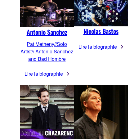
Nicolas Bastos
Antonio Sanchez
Pat Metheny//Solo
Lire la biographie
Artist// Antonio Sanchez
and Bad Hombre
Lire la biographie