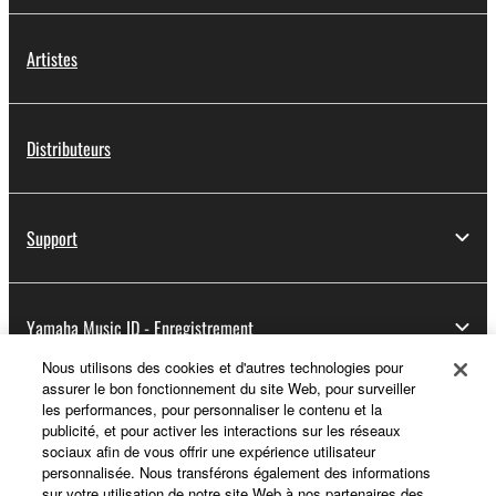
Artistes
Distributeurs
Support
Yamaha Music ID - Enregistrement
Nous utilisons des cookies et d'autres technologies pour
assurer le bon fonctionnement du site Web, pour surveiller
les performances, pour personnaliser le contenu et la
A propos de Yamaha
publicité, et pour activer les interactions sur les réseaux
sociaux afin de vous offrir une expérience utilisateur
personnalisée. Nous transférons également des informations
sur votre utilisation de notre site Web à nos partenaires des
France - French