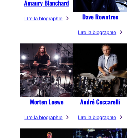
Amaury Blanchard
Dave Rowntree
Lire la biographie
Lire la biographie
Morten Loewe
André Ceccarelli
Lire la biographie
Lire la biographie