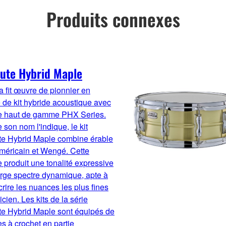
Produits connexes
ute Hybrid Maple
 fit œuvre de pionnier en
 de kit hybride acoustique avec
ne haut de gamme PHX Series.
on nom l'indique, le kit
te Hybrid Maple combine érable
méricain et Wengé. Cette
e produit une tonalité expressive
arge spectre dynamique, apte à
crire les nuances les plus fines
cien. Les kits de la série
te Hybrid Maple sont équipés de
es à crochet en partie