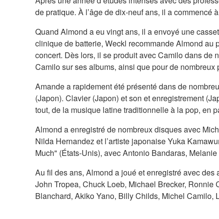
Après une année d’études intenses avec des profess
de pratique. À l’âge de dix-neuf ans, il a commencé à
Quand Almond a eu vingt ans, il a envoyé une cassett
clinique de batterie, Weckl recommande Almond au pi
concert. Dès lors, il se produit avec Camilo dans de
Camilo sur ses albums, ainsi que pour de nombreux pr
Amande a rapidement été présenté dans de nombreu
(Japon). Clavier (Japon) et son et enregistrement (Ja
tout, de la musique latine traditionnelle à la pop, en p
Almond a enregistré de nombreux disques avec Miche
Nilda Hernandez et l’artiste japonaise Yuka Kamawu
Much" (États-Unis), avec Antonio Bandaras, Melanie G
Au fil des ans, Almond a joué et enregistré avec des 
John Tropea, Chuck Loeb, Michael Brecker, Ronnie Cu
Blanchard, Akiko Yano, Billy Childs, Michel Camilo, 