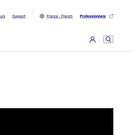
eurs
Support
France - French
Professionnels