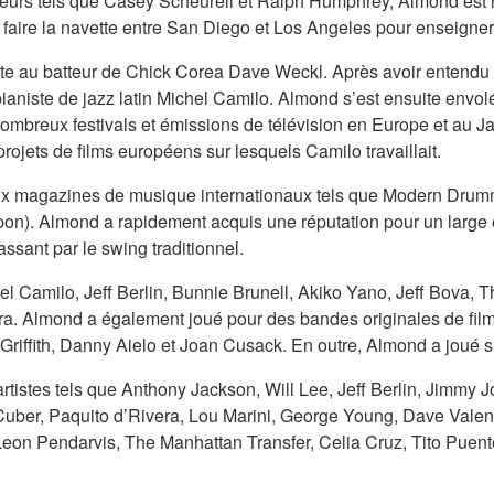
eurs tels que Casey Scheurell et Ralph Humphrey, Almond est
 faire la navette entre San Diego et Los Angeles pour enseigner 
e au batteur de Chick Corea Dave Weckl. Après avoir entendu la
aniste de jazz latin Michel Camilo. Almond s’est ensuite envol
 nombreux festivals et émissions de télévision en Europe et au 
ojets de films européens sur lesquels Camilo travaillait.
x magazines de musique internationaux tels que Modern Drumm
pon). Almond a rapidement acquis une réputation pour un large é
assant par le swing traditionnel.
l Camilo, Jeff Berlin, Bunnie Brunell, Akiko Yano, Jeff Bova,
ra. Almond a également joué pour des bandes originales de fil
riffith, Danny Aielo et Joan Cusack. En outre, Almond a joué su
artistes tels que Anthony Jackson, Will Lee, Jeff Berlin, Jimmy J
ber, Paquito d’Rivera, Lou Marini, George Young, Dave Valenti
Leon Pendarvis, The Manhattan Transfer, Celia Cruz, Tito Puent