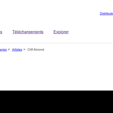
Distribut
es
Téléchargements
Explorer
teries
Artistes
Cliff Almond