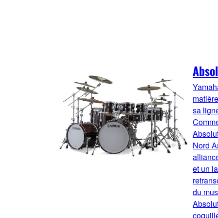
Absol
Yamaha
matière
sa lig
Comme s
Absolu
Nord A
allianc
et un l
retrans
du musi
Absolu
coquill