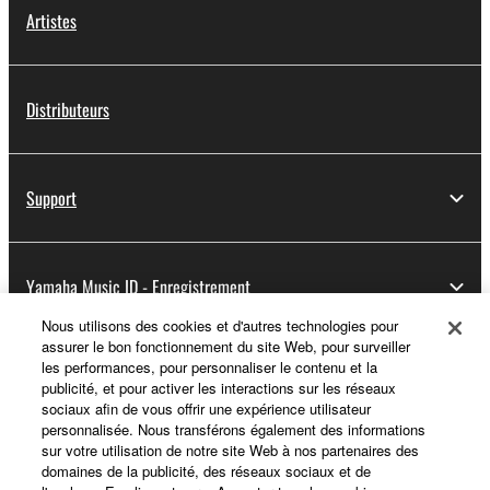
Artistes
Distributeurs
Support
Yamaha Music ID - Enregistrement
Nous utilisons des cookies et d'autres technologies pour
assurer le bon fonctionnement du site Web, pour surveiller
les performances, pour personnaliser le contenu et la
A propos de Yamaha
publicité, et pour activer les interactions sur les réseaux
sociaux afin de vous offrir une expérience utilisateur
personnalisée. Nous transférons également des informations
sur votre utilisation de notre site Web à nos partenaires des
France - French
domaines de la publicité, des réseaux sociaux et de