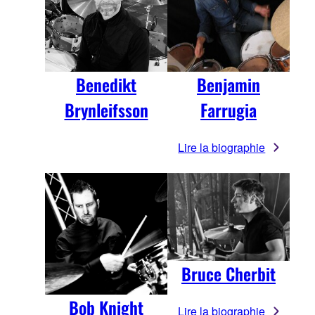
Benedikt
Benjamin
Brynleifsson
Farrugia
Lire la biographie
Bruce Cherbit
Bob Knight
Lire la biographie