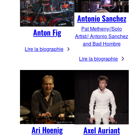
Antonio Sanchez
Pat Metheny//Solo
Anton Fig
Artist// Antonio Sanchez
and Bad Hombre
Lire la biographie
Lire la biographie
Ari Hoenig
Axel Auriant