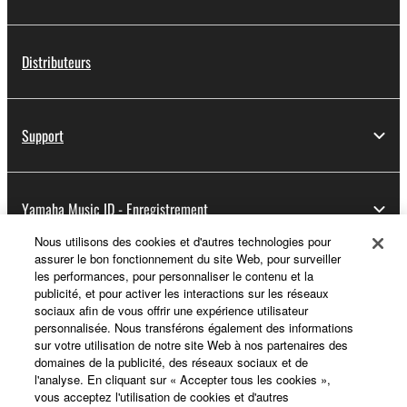
Distributeurs
Support
Yamaha Music ID - Enregistrement
Nous utilisons des cookies et d'autres technologies pour
assurer le bon fonctionnement du site Web, pour surveiller
les performances, pour personnaliser le contenu et la
A propos de Yamaha
publicité, et pour activer les interactions sur les réseaux
sociaux afin de vous offrir une expérience utilisateur
personnalisée. Nous transférons également des informations
sur votre utilisation de notre site Web à nos partenaires des
France - French
domaines de la publicité, des réseaux sociaux et de
l'analyse. En cliquant sur « Accepter tous les cookies »,
Professionnel
vous acceptez l'utilisation de cookies et d'autres