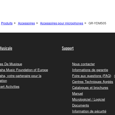
Produits
Accessoires
Accessoires pour microphones
GR-YDM505
Musicale
Support
es De Musique
Nous contacter
ha Music Foundation of Europe
Informations de garantie
ha, votre partenaire pour la
Foire aux questions (FAQ)
ation
Centres Techniques Agréés
ert Activities
Catalogues et brochures
Manuel
Micrologiciel / Logiciel
Documents
Information de sécurité