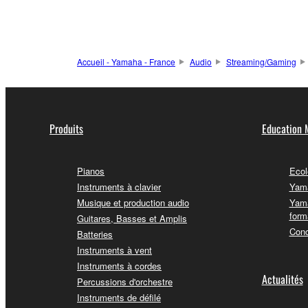
Accueil - Yamaha - France
Audio
Streaming/Gaming
Produits
Education 
Pianos
Ecol
Instruments à clavier
Yama
Musique et production audio
Yama
form
Guitares, Basses et Amplis
Conc
Batteries
Instruments à vent
Instruments à cordes
Actualités
Percussions d'orchestre
Instruments de défilé