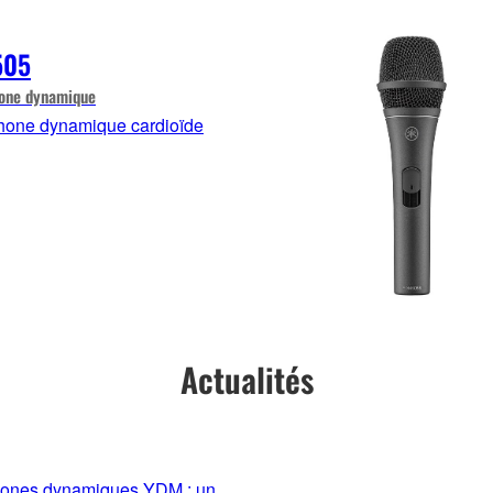
505
one dynamique
hone dynamique cardioïde
Actualités
phones dynamiques YDM : un