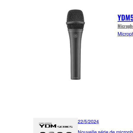
YDM
Microph
Microp
22/5/2024
Nouvelle série de micro