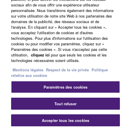
sociaux afin de vous offrir une expérience utilisateur
Préréglage pour la position retour de scène
personnalisée. Nous transférons également des informations
Coffret en multiplis léger mais très durable avec
sur votre utilisation de notre site Web à nos partenaires des
revêtement en polyurée de première qualité
domaines de la publicité, des réseaux sociaux et de
l'analyse. En cliquant sur « Accepter tous les cookies »,
Housse de protection optionnelle (SPCVR-
vous acceptez l'utilisation de cookies et d'autres
DZR10)
technologies. Pour plus d'informations sur l'utilisation des
cookies ou pour modifier vos paramètres, cliquez sur «
Le pavillon rotatif et les diverses options
Paramètres des cookies ». Si vous n'acceptez pas cette
d'installation (UB-DZR) permettent une grande
utilisation,
cliquez ici
pour que seuls les cookies et les
technologies nécessaires soient utilisés.
souplesse de placement des enceintes
Mentions légales
Respect de la vie privée
Politique
Finition durable en noir ou en blanc
relative aux cookies
Paramètres des cookies
Enregistrement produit
Tout refuser
DXS18XLF-D / DXS18XLF-DW
Accepter tous les cookies
Caisson de