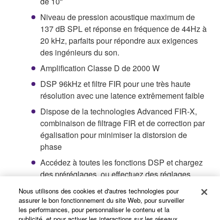
de 10"
Niveau de pression acoustique maximum de
137 dB SPL et réponse en fréquence de 44Hz à
20 kHz, parfaits pour répondre aux exigences
des ingénieurs du son.
Amplification Classe D de 2000 W
DSP 96kHz et filtre FIR pour une très haute
résolution avec une latence extrêmement faible
Dispose de la technologies Advanced FIR-X,
combinaison de filtrage FIR et de correction par
égalisation pour minimiser la distorsion de
phase
Accédez à toutes les fonctions DSP et chargez
des préréglages, ou effectuez des réglages
précis de l'égalisation paramétrique, du délai ou
Nous utilisons des cookies et d'autres technologies pour
du routage via l'écran LCD intuitif
assurer le bon fonctionnement du site Web, pour surveiller
les performances, pour personnaliser le contenu et la
D-Contour et circuits de protection très fiables
publicité, et pour activer les interactions sur les réseaux