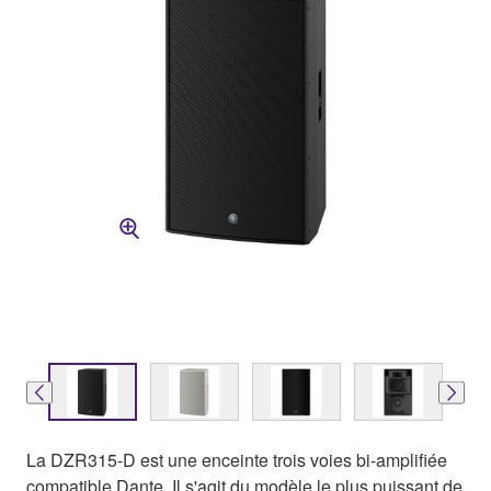
La DZR315-D est une enceinte trois voies bi-amplifiée
compatible Dante. Il s'agit du modèle le plus puissant de