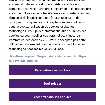
sociaux afin de vous offrir une expérience utilisateur
personnalisée. Nous transférons également des informations
A propos de Yamaha
sur votre utilisation de notre site Web à nos partenaires des
domaines de la publicité, des réseaux sociaux et de
l'analyse. En cliquant sur « Accepter tous les cookies »,
vous acceptez l'utilisation de cookies et d'autres
France - French
technologies. Pour plus d'informations sur l'utilisation des
cookies ou pour modifier vos paramètres, cliquez sur «
Professionnel
Paramètres des cookies ». Si vous n'acceptez pas cette
utilisation,
cliquez ici
pour que seuls les cookies et les
technologies nécessaires soient utilisés.
Mentions légales
Respect de la vie privée
Politique
relative aux cookies
Paramètres des cookies
Nous contacter
Conditions d'utilisation
Tout refuser
Respect de la vie privée
Politique relative aux cookies
Mentions légales
Accepter tous les cookies