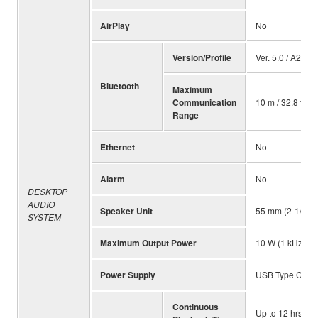
AirPlay
No
Version/Profile
Ver. 5.0 / A2DP
Bluetooth
Maximum
Communication
10 m / 32.8 ft. 1
Range
Ethernet
No
Alarm
No
DESKTOP
AUDIO
Speaker Unit
55 mm (2-1/8") f
SYSTEM
Maximum Output Power
10 W (1 kHz, 1
Power Supply
USB Type C or 
Continuous
Up to 12 hrs