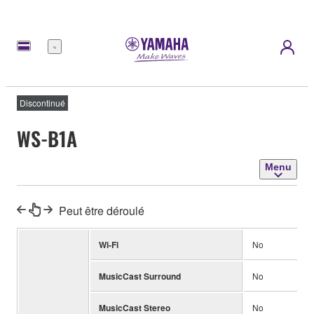
Menu
Discontinué
WS-B1A
Menu
Peut être déroulé
Wi-Fi
No
MusicCast Surround
No
MusicCast Stereo
No