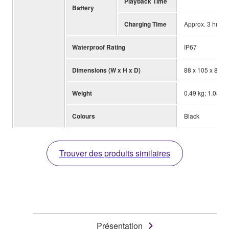
Playback Time
Battery
Charging Time
Approx. 3 hrs
Waterproof Rating
IP67
Dimensions (W x H x D)
88 x 105 x 88 mm
Weight
0.49 kg; 1.08 lb
Colours
Black
Trouver des produits similaires
Présentation