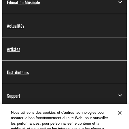
Education Musicale
Actualités
Artistes
Distributeurs
Support
Nous utilisons des cookies et d'autres technologies pour
assurer le bon fonctionnement du site Web, pour surveiller
Yamaha Music ID - Enregistrement
les performances, pour personnaliser le contenu et la
publicité, et pour activer les interactions sur les réseaux