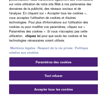
A propos de Yamaha
sur votre utilisation de notre site Web à nos partenaires des
domaines de la publicité, des réseaux sociaux et de
l'analyse. En cliquant sur « Accepter tous les cookies »,
vous acceptez l'utilisation de cookies et d'autres
France - French
technologies. Pour plus d'informations sur l'utilisation des
cookies ou pour modifier vos paramètres, cliquez sur «
Professionnel
Paramètres des cookies ». Si vous n'acceptez pas cette
utilisation,
cliquez ici
pour que seuls les cookies et les
technologies nécessaires soient utilisés.
Mentions légales
Respect de la vie privée
Politique
relative aux cookies
Paramètres des cookies
Nous contacter
Conditions d'utilisation
Tout refuser
Respect de la vie privée
Politique relative aux cookies
Mentions légales
Accepter tous les cookies
© Yamaha Corporation.