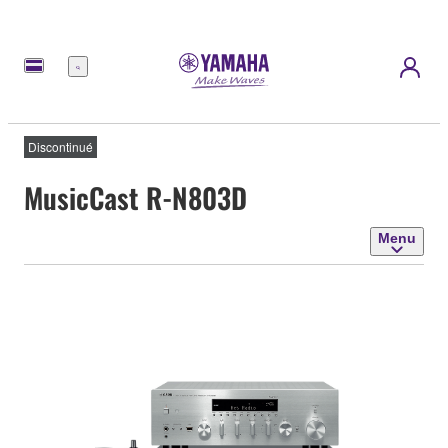
Menu
Discontinué
MusicCast R-N803D
Menu