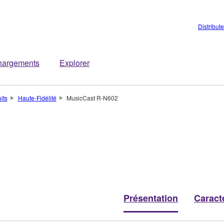
Distribut
hargements
Explorer
its
Haute-Fidélité
MusicCast R-N602
Présentation
Caract