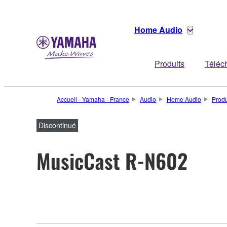
Home Audio
Produits
Téléc
Accueil - Yamaha - France
Audio
Home Audio
Produ
Discontinué
MusicCast R-N602