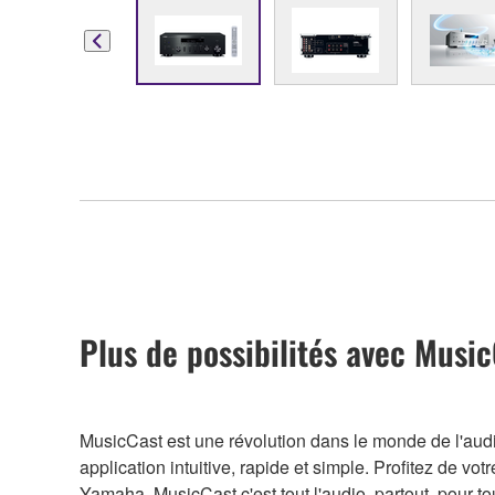
Plus de possibilités avec Musi
MusicCast est une révolution dans le monde de l'audi
application intuitive, rapide et simple. Profitez de 
Yamaha, MusicCast c'est tout l'audio, partout, pour to