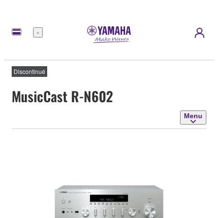
Menu
Discontinué
MusicCast R-N602
Menu