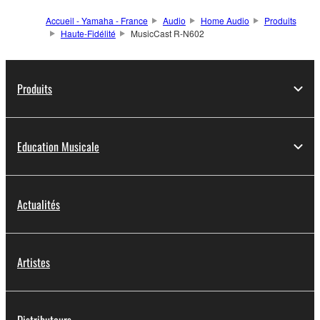
Accueil - Yamaha - France
Audio
Home Audio
Produits
Haute-Fidélité
MusicCast R-N602
Produits
Education Musicale
Actualités
Artistes