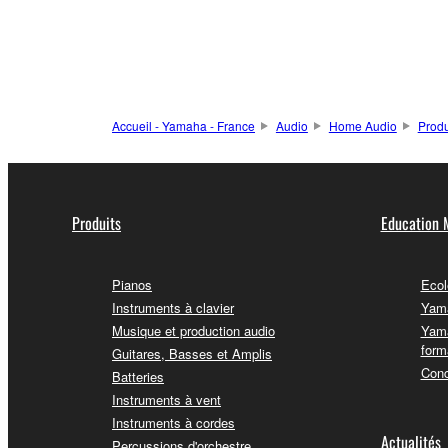
Accueil - Yamaha - France
Audio
Home Audio
Produ
Produits
Education 
Pianos
Ecol
Instruments à clavier
Yama
Musique et production audio
Yama
form
Guitares, Basses et Amplis
Conc
Batteries
Instruments à vent
Instruments à cordes
Actualités
Percussions d'orchestre