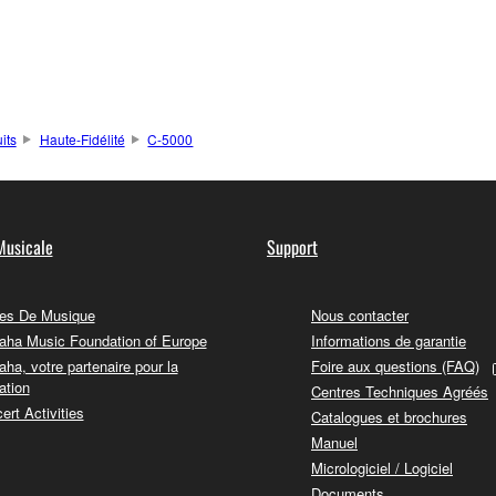
its
Haute-Fidélité
C-5000
Musicale
Support
es De Musique
Nous contacter
ha Music Foundation of Europe
Informations de garantie
ha, votre partenaire pour la
Foire aux questions (FAQ)
ation
Centres Techniques Agréés
ert Activities
Catalogues et brochures
Manuel
Micrologiciel / Logiciel
Documents