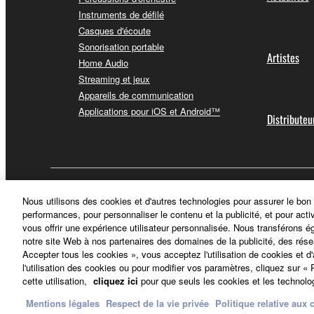
Instruments de défilé
Casques d'écoute
Sonorisation portable
Artistes
Home Audio
Streaming et jeux
Appareils de communication
Applications pour iOS et Android™
Distributeu
France - French
Nous utilisons des cookies et d'autres technologies pour assurer le bon
performances, pour personnaliser le contenu et la publicité, et pour acti
vous offrir une expérience utilisateur personnalisée. Nous transférons é
notre site Web à nos partenaires des domaines de la publicité, des rése
Accepter tous les cookies », vous acceptez l'utilisation de cookies et d
l'utilisation des cookies ou pour modifier vos paramètres, cliquez sur 
cette utilisation,
cliquez ici
pour que seuls les cookies et les technolog
Mentions légales
Respect de la vie privée
Politique relative aux 