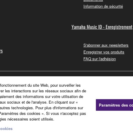
Information de sécurité
Yamaha Music ID - Enregistrement
S'abonner aux newsletters
rs
Enregistrer vos produits
FAQ sur l'adhésion
 fonctionnement du site Web, pour surveiller les
ver les interactions sur les réseaux sociaux afin de
galement des informations sur votre utilisation de
aux sociaux et de l'analyse. En cliquant sur «
Paramètres des c
'autres technologies. Pour plus d'informations sur
« Paramètres des cookies ». Si vous n'acceptez pas
ies nécessaires soient utilisés.
cookies