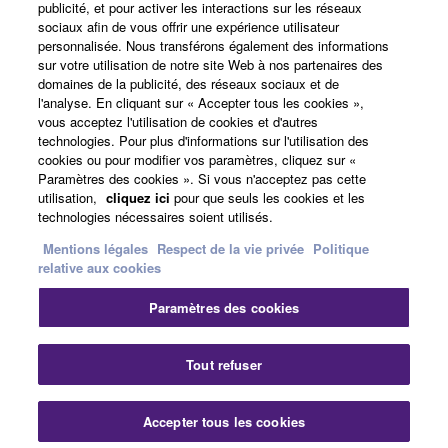
publicité, et pour activer les interactions sur les réseaux
sociaux afin de vous offrir une expérience utilisateur
A propos de Yamaha
personnalisée. Nous transférons également des informations
sur votre utilisation de notre site Web à nos partenaires des
domaines de la publicité, des réseaux sociaux et de
l'analyse. En cliquant sur « Accepter tous les cookies »,
France - French
vous acceptez l'utilisation de cookies et d'autres
technologies. Pour plus d'informations sur l'utilisation des
Professionnel
cookies ou pour modifier vos paramètres, cliquez sur «
Paramètres des cookies ». Si vous n'acceptez pas cette
utilisation,
cliquez ici
pour que seuls les cookies et les
technologies nécessaires soient utilisés.
Mentions légales
Respect de la vie privée
Politique
relative aux cookies
Paramètres des cookies
Nous contacter
Conditions d'utilisation
Respect de la vie privée
Politique relative aux cookies
Tout refuser
Mentions légales
Accepter tous les cookies
© Yamaha Corporation.