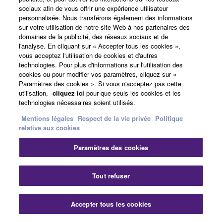
sociaux afin de vous offrir une expérience utilisateur
personnalisée. Nous transférons également des informations
sur votre utilisation de notre site Web à nos partenaires des
domaines de la publicité, des réseaux sociaux et de
l'analyse. En cliquant sur « Accepter tous les cookies »,
vous acceptez l'utilisation de cookies et d'autres
technologies. Pour plus d'informations sur l'utilisation des
cookies ou pour modifier vos paramètres, cliquez sur «
Paramètres des cookies ». Si vous n'acceptez pas cette
utilisation,
cliquez ici
pour que seuls les cookies et les
Cet ampli AV a été conçu pour délivrer une clareté
technologies nécessaires soient utilisés.
sonore exceptionnelle. Il utilise une configuration
Mentions légales
Respect de la vie privée
Politique
d'amplification discrète ainsi qu'un circuit PLL faible
relative aux cookies
jitter, contribuant ainsi à d'excellentes performances
audio.
Paramètres des cookies
Tout refuser
AV Setup Guide : l'application qui facilite
l'installation de votre système
Accepter tous les cookies