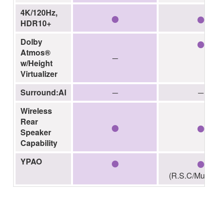
●
●
4K/120Hz,
HDR10+
●
Dolby
Atmos®
─
w/Height
Virtualizer
Surround:AI
─
─
Wireless
●
●
Rear
Speaker
Capability
●
●
YPAO
(R.S.C/Multi-p