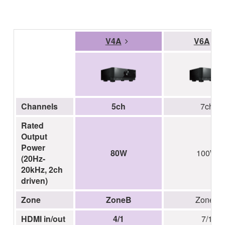
V4A
V6A
Channels
5ch
7ch
Rated
Output
Power
80W
100W
(20Hz-
20kHz, 2ch
driven)
Zone
ZoneB
Zone2
HDMI in/out
4/1
7/1