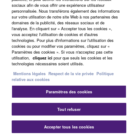
Setup Guide
sociaux afin de vous offrir une expérience utilisateur
personnalisée. Nous transférons également des informations
sur votre utilisation de notre site Web à nos partenaires des
domaines de la publicité, des réseaux sociaux et de
l'analyse. En cliquant sur « Accepter tous les cookies »,
vous acceptez l'utilisation de cookies et d'autres
technologies. Pour plus d'informations sur l'utilisation des
cookies ou pour modifier vos paramètres, cliquez sur «
Paramètres des cookies ». Si vous n'acceptez pas cette
utilisation,
cliquez ici
pour que seuls les cookies et les
technologies nécessaires soient utilisés.
Mentions légales
Respect de la vie privée
Politique
relative aux cookies
Paramètres des cookies
Utilisation facile via l'application
MusicCast
Tout refuser
Accepter tous les cookies
Utilisez votre smartphone ou tablette avec
l'application MusicCast CONTROLLER pour