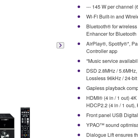
--- 145 W per channel 
Wi-Fi Built-in and Wire
Bluetooth® for wireles
Enhancer for Bluetooth
AirPlay®, Spotify®*, P
Controller app
*Music service availabil
DSD 2.8MHz / 5.6MHz, 
Lossless 96kHz / 24-bit
Gapless playback compat
HDMI® (4 in / 1 out) 4K
HDCP2.2 (4 in / 1 out)
Front panel USB Digita
YPAO™ sound optimisati
Dialogue Lift ensures t