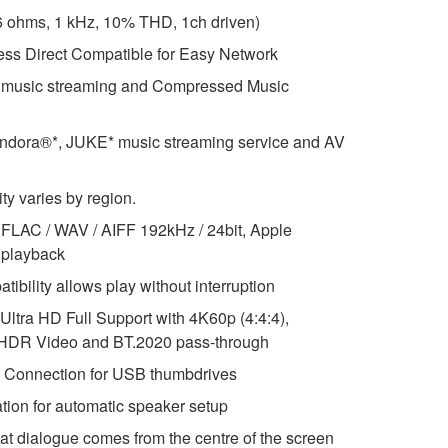
(6 ohms, 1 kHz, 10% THD, 1ch driven)
less Direct Compatible for Easy Network
s music streaming and Compressed Music
andora®*, JUKE* music streaming service and AV
ity varies by region.
FLAC / WAV / AIFF 192kHz / 24bit, Apple
 playback
ibility allows play without interruption
 Ultra HD Full Support with 4K60p (4:4:4),
, HDR Video and BT.2020 pass-through
l Connection for USB thumbdrives
on for automatic speaker setup
hat dialogue comes from the centre of the screen