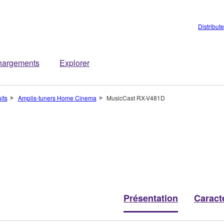
Distribut
hargements
Explorer
its
Amplis-tuners Home Cinema
MusicCast RX-V481D
Présentation
Caract