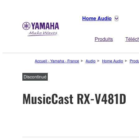
Home Audio
Produits
Téléc
Accueil - Yamaha - France
Audio
Home Audio
Produ
Discontinué
MusicCast RX-V481D