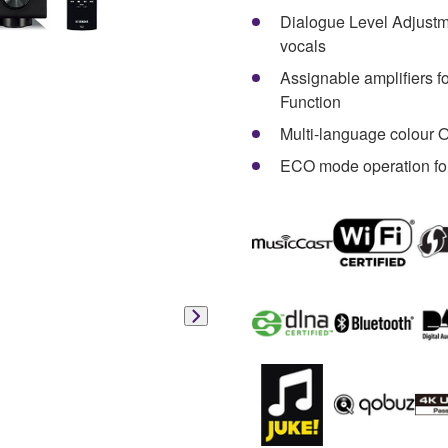
Dialogue Level Adjustm
vocals
Assignable amplifiers 
Function
Multi-language colour O
ECO mode operation fo