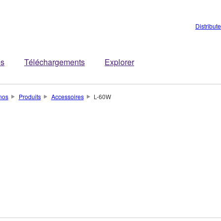
Distribut
es
Téléchargements
Explorer
nos
Produits
Accessoires
L-60W