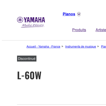
Pianos
Produits
Artist
Accueil - Yamaha - France
Instruments de musique
Pia
Discontinué
L-60W