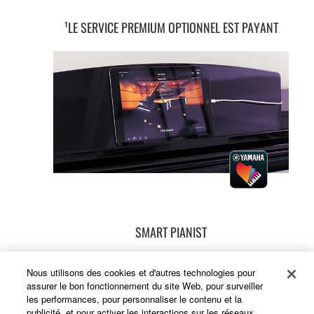
¹LE SERVICE PREMIUM OPTIONNEL EST PAYANT
SMART PIANIST
Nous utilisons des cookies et d'autres technologies pour
assurer le bon fonctionnement du site Web, pour surveiller
AVEC L'APPLICATION SMART PIANIST, QUI EST LE
les performances, pour personnaliser le contenu et la
publicité, et pour activer les interactions sur les réseaux