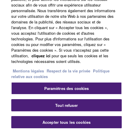
COMPAGNON IDÉAL, VOUS POUVEZ SÉLECTIONNER
sociaux afin de vous offrir une expérience utilisateur
ET AJUSTER UN LARGE ÉVENTAIL DE FONCTIONS
personnalisée. Nous transférons également des informations
sur votre utilisation de notre site Web à nos partenaires des
POUR CHOISIR LE SON, L'ACCORDAGE, LES
domaines de la publicité, des réseaux sociaux et de
MODÈLES DE PIANO ET LES RÉGLAGES
l'analyse. En cliquant sur « Accepter tous les cookies »,
vous acceptez l'utilisation de cookies et d'autres
ACOUSTIQUES. SMART PIANIST ANALYSE
technologies. Pour plus d'informations sur l'utilisation des
ÉGALEMENT LES CHANSONS DE LA BIBLIOTHÈQUE
cookies ou pour modifier vos paramètres, cliquez sur «
MUSICALE DE VOTRE APPAREIL MOBILE POUR VOUS
Paramètres des cookies ». Si vous n'acceptez pas cette
utilisation,
cliquez ici
pour que seuls les cookies et les
AIDER À JOUER VOS MORCEAUX PRÉFÉRÉS.
technologies nécessaires soient utilisés.
Mentions légales
Respect de la vie privée
Politique
relative aux cookies
PLUS D'INFORMATIONS
Paramètres des cookies
Tout refuser
Accepter tous les cookies