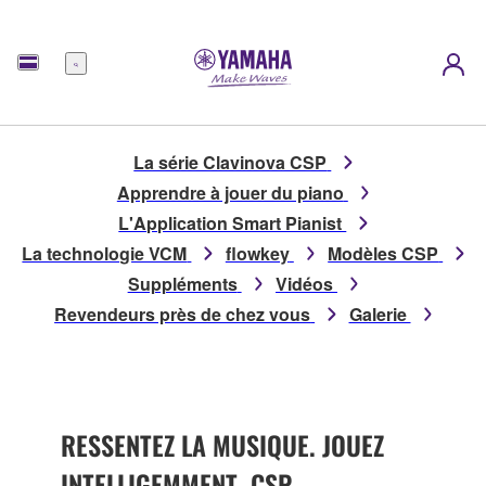
Menu
La série Clavinova CSP
Apprendre à jouer du piano
L'Application Smart Pianist
La technologie VCM
flowkey
Modèles CSP
Suppléments
Vidéos
Revendeurs près de chez vous
Galerie
RESSENTEZ LA MUSIQUE. JOUEZ
INTELLIGEMMENT. CSP.