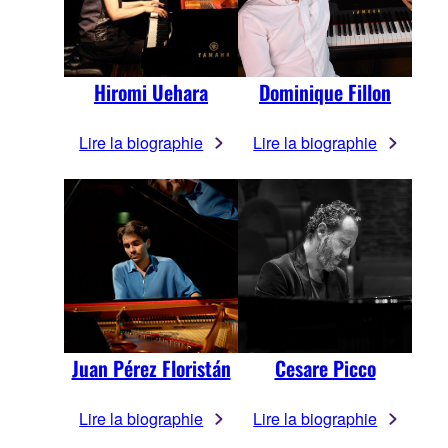
Hiromi Uehara
Dominique Fillon
Lire la biographie
Lire la biographie
Juan Pérez Floristán
Cesare Picco
Lire la biographie
Lire la biographie