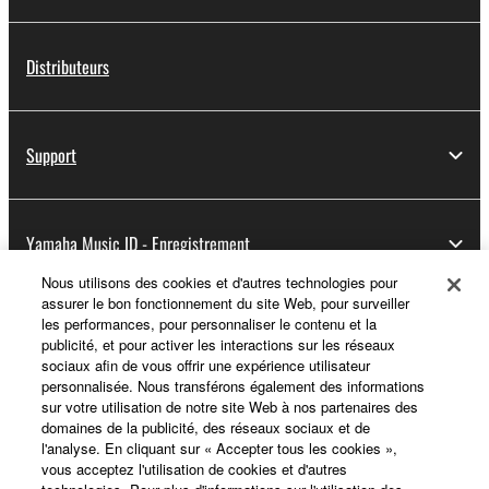
Distributeurs
Support
Yamaha Music ID - Enregistrement
Nous utilisons des cookies et d'autres technologies pour
assurer le bon fonctionnement du site Web, pour surveiller
les performances, pour personnaliser le contenu et la
A propos de Yamaha
publicité, et pour activer les interactions sur les réseaux
sociaux afin de vous offrir une expérience utilisateur
personnalisée. Nous transférons également des informations
sur votre utilisation de notre site Web à nos partenaires des
France - French
domaines de la publicité, des réseaux sociaux et de
l'analyse. En cliquant sur « Accepter tous les cookies »,
Professionnel
vous acceptez l'utilisation de cookies et d'autres