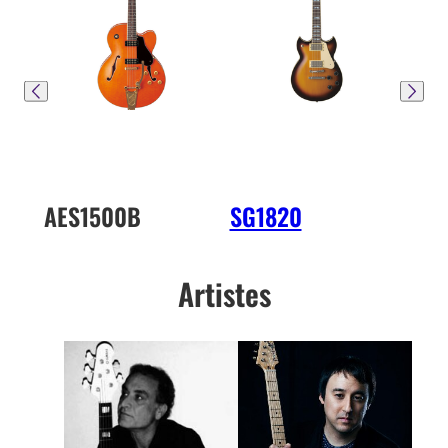
AES1500B
SG1820
PA
Artistes