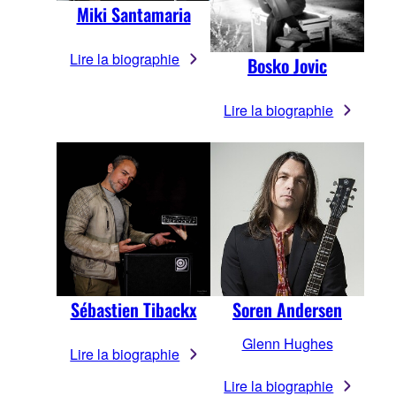
Miki Santamaria
Lire la biographie
Bosko Jovic
Lire la biographie
Sébastien Tibackx
Soren Andersen
Glenn Hughes
Lire la biographie
Lire la biographie