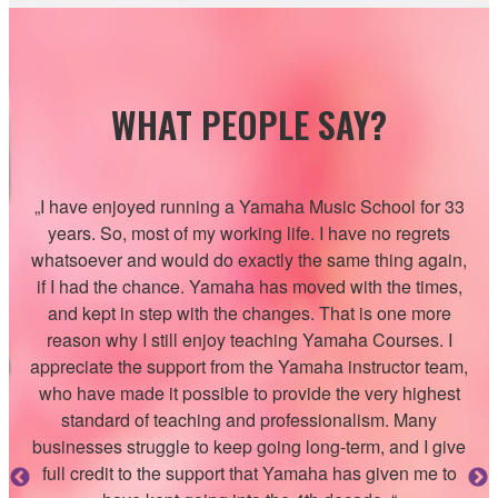
WHAT PEOPLE SAY?
ys
„I have enjoyed running a Yamaha Music School for 33
„
ven
years. So, most of my working life. I have no regrets
st
whatsoever and would do exactly the same thing again,
if I had the chance. Yamaha has moved with the times,
the
and kept in step with the changes. That is one more
ex
the
reason why I still enjoy teaching Yamaha Courses. I
co
appreciate the support from the Yamaha instructor team,
 is
who have made it possible to provide the very highest
Ya
standard of teaching and professionalism. Many
s
businesses struggle to keep going long-term, and I give
res
full credit to the support that Yamaha has given me to
un