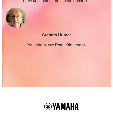
er
have kept going into the 4th decade. “
a
over
and
Graham Hunter
Yamaha Music Point Kilmarnock